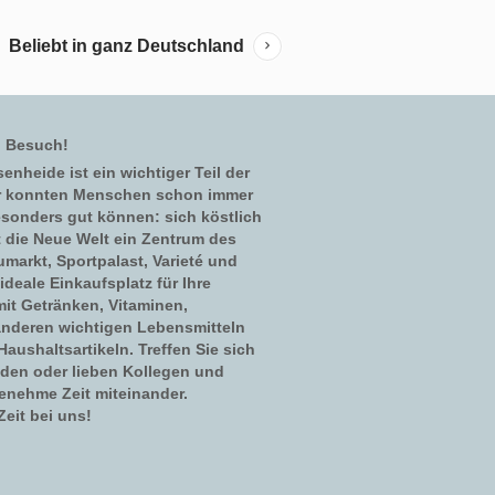
Beliebt in ganz Deutschland
n Besuch!
enheide ist ein wichtiger Teil der
er konnten Menschen schon immer
esonders gut können: sich köstlich
t die Neue Welt ein Zentrum des
umarkt, Sportpalast, Varieté und
ideale Einkaufsplatz für Ihre
mit Getränken, Vitaminen,
nderen wichtigen Lebensmitteln
aushaltsartikeln. Treffen Sie sich
nden oder lieben Kollegen und
enehme Zeit miteinander.
eit bei uns!