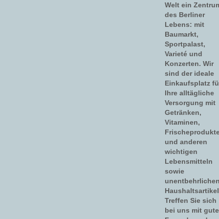
Welt ein Zentru
des Berliner
Lebens: mit
Baumarkt,
Sportpalast,
Varieté und
Konzerten. Wir
sind der ideale
Einkaufsplatz fü
Ihre alltägliche
Versorgung mit
Getränken,
Vitaminen,
Frischeprodukt
und anderen
wichtigen
Lebensmitteln
sowie
unentbehrliche
Haushaltsartikel
Treffen Sie sich
bei uns mit gut