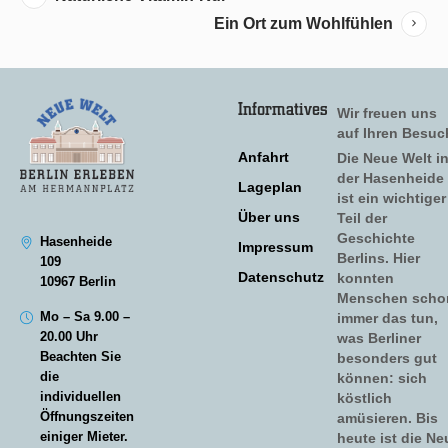
Ein Ort zum Wohlfühlen
Informatives
Wir freuen uns
auf Ihren Besuc
Anfahrt
Die Neue Welt i
der Hasenheide
Lageplan
ist ein wichtiger
Über uns
Teil der
Geschichte
Hasenheide
Impressum
Berlins. Hier
109
Datenschutz
konnten
10967 Berlin
Menschen scho
Mo – Sa 9.00 –
immer das tun,
20.00 Uhr
was Berliner
Beachten Sie
besonders gut
die
können: sich
individuellen
köstlich
Öffnungszeiten
amüsieren. Bis
einiger Mieter.
heute ist die Ne