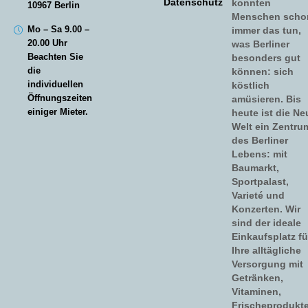
Datenschutz
konnten
10967 Berlin
Menschen scho
Mo – Sa 9.00 –
immer das tun,
20.00 Uhr
was Berliner
Beachten Sie
besonders gut
die
können: sich
individuellen
köstlich
Öffnungszeiten
amüsieren. Bis
einiger Mieter.
heute ist die Ne
Welt ein Zentru
des Berliner
Lebens: mit
Baumarkt,
Sportpalast,
Varieté und
Konzerten. Wir
sind der ideale
Einkaufsplatz fü
Ihre alltägliche
Versorgung mit
Getränken,
Vitaminen,
Frischeprodukt