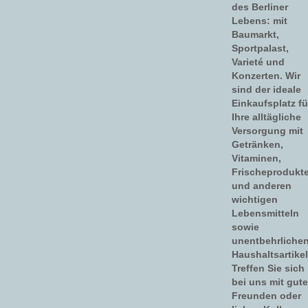
des Berliner
Lebens: mit
Baumarkt,
Sportpalast,
Varieté und
Konzerten. Wir
sind der ideale
Einkaufsplatz fü
Ihre alltägliche
Versorgung mit
Getränken,
Vitaminen,
Frischeprodukt
und anderen
wichtigen
Lebensmitteln
sowie
unentbehrliche
Haushaltsartikel
Treffen Sie sich
bei uns mit gut
Freunden oder