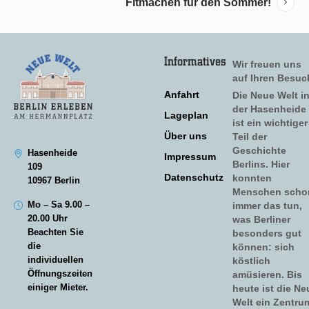
Fitmachen für den Sommer!
Informatives
Wir freuen uns
auf Ihren Besuc
Anfahrt
Die Neue Welt i
der Hasenheide
Lageplan
ist ein wichtiger
Über uns
Teil der
Geschichte
Hasenheide
Impressum
Berlins. Hier
109
Datenschutz
konnten
10967 Berlin
Menschen scho
Mo – Sa 9.00 –
immer das tun,
20.00 Uhr
was Berliner
Beachten Sie
besonders gut
die
können: sich
individuellen
köstlich
Öffnungszeiten
amüsieren. Bis
einiger Mieter.
heute ist die Ne
Welt ein Zentru