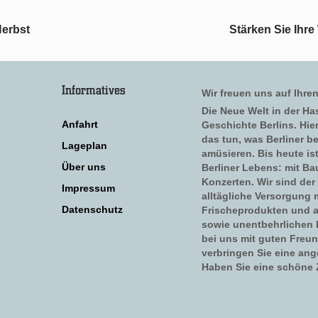
Herbst
Stärken Sie Ihre
Informatives
Wir freuen uns auf Ihre
Die Neue Welt in der Has
Anfahrt
Geschichte Berlins. Hi
das tun, was Berliner b
Lageplan
amüsieren. Bis heute is
Über uns
Berliner Lebens: mit Ba
Konzerten. Wir sind der 
Impressum
alltägliche Versorgung 
Datenschutz
Frischeprodukten und a
sowie unentbehrlichen H
bei uns mit guten Freu
verbringen Sie eine ang
Haben Sie eine schöne Z