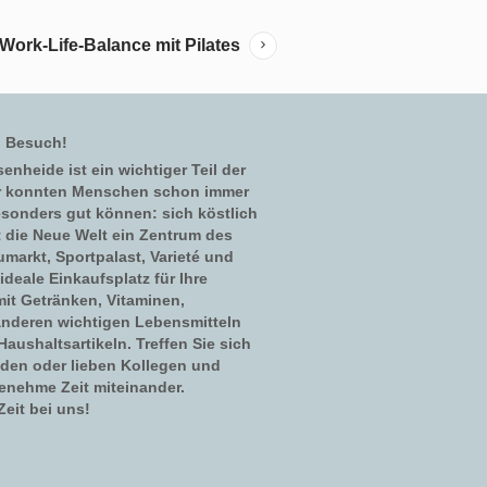
 Work-Life-Balance mit Pilates
n Besuch!
enheide ist ein wichtiger Teil der
er konnten Menschen schon immer
esonders gut können: sich köstlich
t die Neue Welt ein Zentrum des
umarkt, Sportpalast, Varieté und
ideale Einkaufsplatz für Ihre
mit Getränken, Vitaminen,
nderen wichtigen Lebensmitteln
aushaltsartikeln. Treffen Sie sich
nden oder lieben Kollegen und
enehme Zeit miteinander.
eit bei uns!