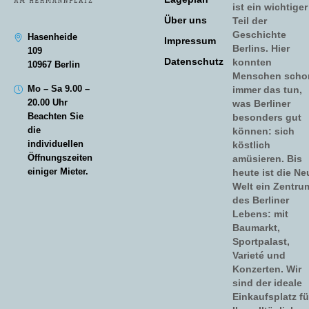
ist ein wichtiger
Über uns
Teil der
Geschichte
Hasenheide
Impressum
Berlins. Hier
109
Datenschutz
konnten
10967 Berlin
Menschen scho
Mo – Sa 9.00 –
immer das tun,
20.00 Uhr
was Berliner
Beachten Sie
besonders gut
die
können: sich
individuellen
köstlich
Öffnungszeiten
amüsieren. Bis
einiger Mieter.
heute ist die Ne
Welt ein Zentru
des Berliner
Lebens: mit
Baumarkt,
Sportpalast,
Varieté und
Konzerten. Wir
sind der ideale
Einkaufsplatz fü