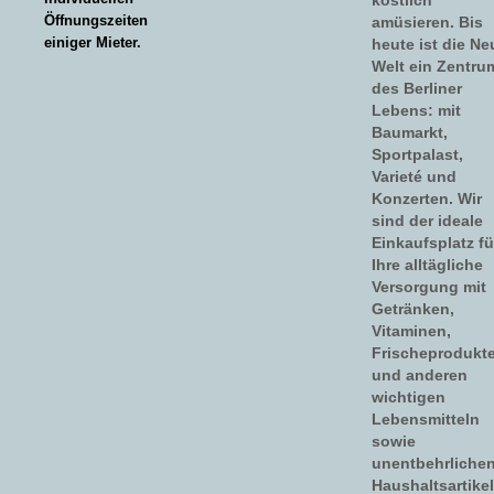
Öffnungszeiten
amüsieren. Bis
einiger Mieter.
heute ist die Ne
Welt ein Zentru
des Berliner
Lebens: mit
Baumarkt,
Sportpalast,
Varieté und
Konzerten. Wir
sind der ideale
Einkaufsplatz fü
Ihre alltägliche
Versorgung mit
Getränken,
Vitaminen,
Frischeprodukt
und anderen
wichtigen
Lebensmitteln
sowie
unentbehrliche
Haushaltsartikel