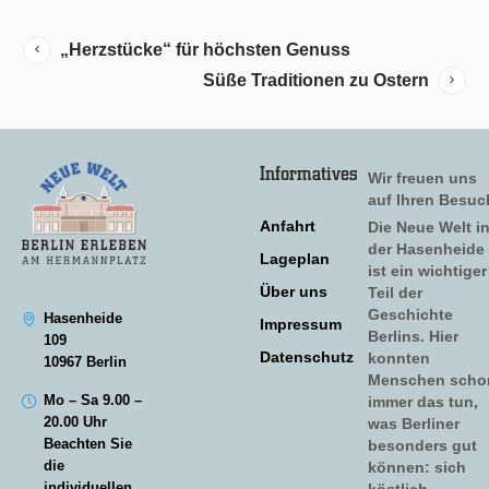
„Herzstücke“ für höchsten Genuss
Süße Traditionen zu Ostern
Informatives
Wir freuen uns
auf Ihren Besuc
Anfahrt
Die Neue Welt i
der Hasenheide
Lageplan
ist ein wichtiger
Über uns
Teil der
Geschichte
Hasenheide
Impressum
Berlins. Hier
109
Datenschutz
konnten
10967 Berlin
Menschen scho
Mo – Sa 9.00 –
immer das tun,
20.00 Uhr
was Berliner
Beachten Sie
besonders gut
die
können: sich
individuellen
köstlich