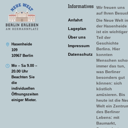
Informatives
Wir freuen uns
auf Ihren Besuc
Anfahrt
Die Neue Welt i
der Hasenheide
Lageplan
ist ein wichtiger
Über uns
Teil der
Geschichte
Hasenheide
Impressum
Berlins. Hier
109
Datenschutz
konnten
10967 Berlin
Menschen scho
Mo – Sa 9.00 –
immer das tun,
20.00 Uhr
was Berliner
Beachten Sie
besonders gut
die
können: sich
individuellen
köstlich
Öffnungszeiten
amüsieren. Bis
einiger Mieter.
heute ist die Ne
Welt ein Zentru
des Berliner
Lebens: mit
Baumarkt,