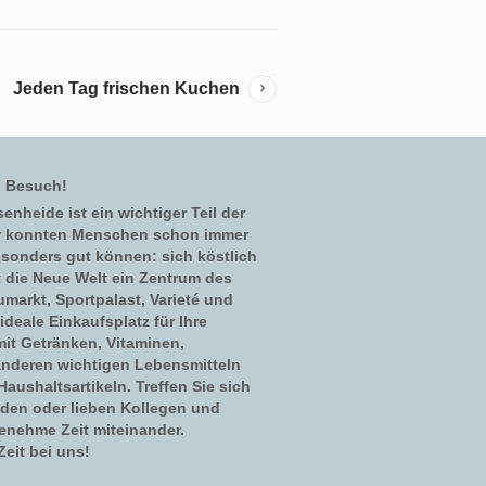
Jeden Tag frischen Kuchen
n Besuch!
enheide ist ein wichtiger Teil der
er konnten Menschen schon immer
esonders gut können: sich köstlich
t die Neue Welt ein Zentrum des
umarkt, Sportpalast, Varieté und
ideale Einkaufsplatz für Ihre
mit Getränken, Vitaminen,
nderen wichtigen Lebensmitteln
aushaltsartikeln. Treffen Sie sich
nden oder lieben Kollegen und
enehme Zeit miteinander.
eit bei uns!