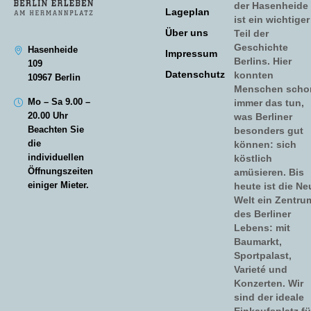
der Hasenheide
Lageplan
ist ein wichtiger
Über uns
Teil der
Geschichte
Hasenheide
Impressum
Berlins. Hier
109
Datenschutz
konnten
10967 Berlin
Menschen scho
Mo – Sa 9.00 –
immer das tun,
20.00 Uhr
was Berliner
Beachten Sie
besonders gut
die
können: sich
individuellen
köstlich
Öffnungszeiten
amüsieren. Bis
einiger Mieter.
heute ist die Ne
Welt ein Zentru
des Berliner
Lebens: mit
Baumarkt,
Sportpalast,
Varieté und
Konzerten. Wir
sind der ideale
Einkaufsplatz fü