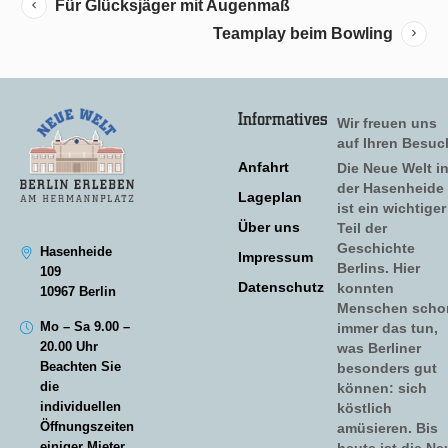
Für Glücksjäger mit Augenmaß
Teamplay beim Bowling
Informatives
Wir freuen uns
auf Ihren Besuc
Anfahrt
Die Neue Welt i
der Hasenheide
Lageplan
ist ein wichtiger
Über uns
Teil der
Geschichte
Hasenheide
Impressum
Berlins. Hier
109
Datenschutz
konnten
10967 Berlin
Menschen scho
Mo – Sa 9.00 –
immer das tun,
20.00 Uhr
was Berliner
Beachten Sie
besonders gut
die
können: sich
individuellen
köstlich
Öffnungszeiten
amüsieren. Bis
einiger Mieter.
heute ist die Ne