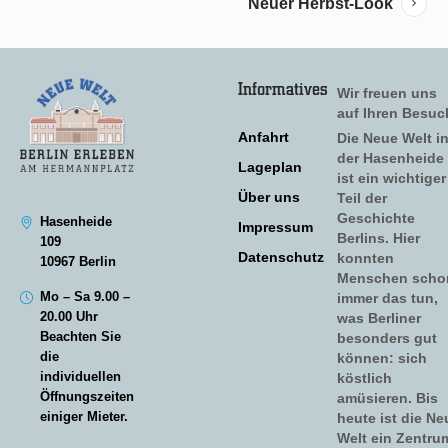
Neuer Herbst-Look
Informatives
Wir freuen uns
auf Ihren Besuc
Anfahrt
Die Neue Welt i
der Hasenheide
Lageplan
ist ein wichtiger
Über uns
Teil der
Geschichte
Hasenheide
Impressum
Berlins. Hier
109
Datenschutz
konnten
10967 Berlin
Menschen scho
Mo – Sa 9.00 –
immer das tun,
20.00 Uhr
was Berliner
Beachten Sie
besonders gut
die
können: sich
individuellen
köstlich
Öffnungszeiten
amüsieren. Bis
einiger Mieter.
heute ist die Ne
Welt ein Zentru