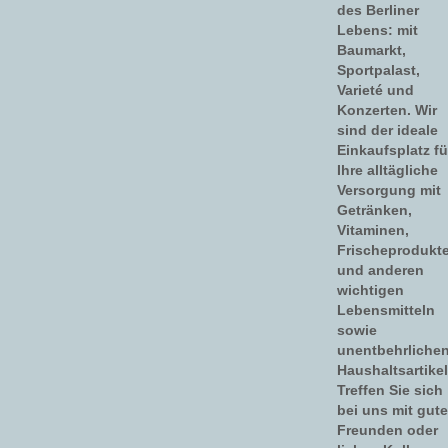
des Berliner
Lebens: mit
Baumarkt,
Sportpalast,
Varieté und
Konzerten. Wir
sind der ideale
Einkaufsplatz fü
Ihre alltägliche
Versorgung mit
Getränken,
Vitaminen,
Frischeprodukt
und anderen
wichtigen
Lebensmitteln
sowie
unentbehrliche
Haushaltsartikel
Treffen Sie sich
bei uns mit gut
Freunden oder